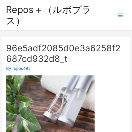
Repos＋（ルポプラ
ス）
96e5adf2085d0e3a6258f2
687cd932d8_t
By
repos492